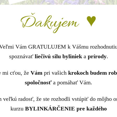
Ďakujem ♥
Veľmi Vám GRATULUJEM k Vášmu rozhodnuti
spoznávať
liečivú silu
byliniek
a
prírody
.
e mi cťou, že
Vám
pri vašich
krokoch budem rob
spoločnosť
a pomáhať Vám.
veľkú radosť, že ste rozhodli vstúpiť do môjho o
kurzu
BYLINKÁRČENIE pre každého