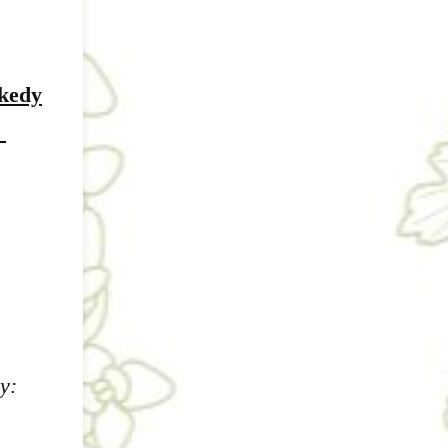
 kedy
.
y: