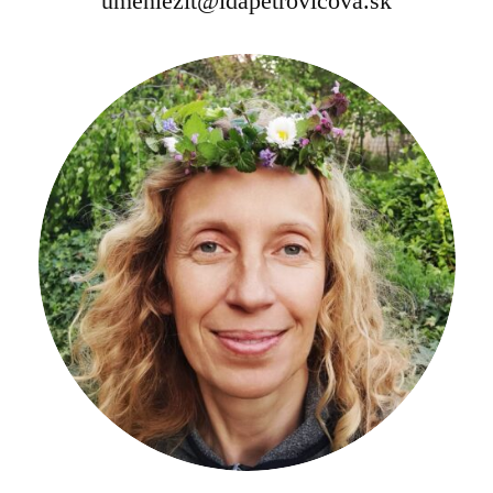
umeniezit@idapetrovicova.sk