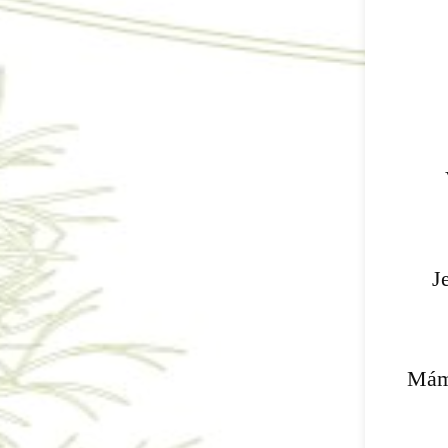
J
Mám 