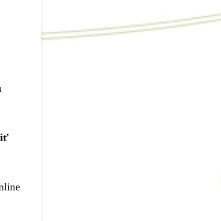
u
iť
nline