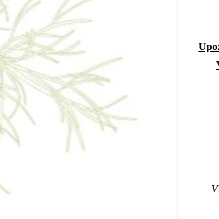
Upoz
V