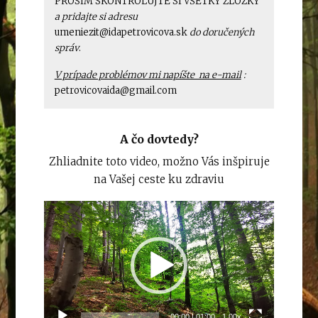
PROSÍM SKONTROLUJTE SI VŠETKY ZLOŽKY
a pridajte si adresu
umeniezit@idapetrovicova.sk
do doručených
správ
.
V prípade problémov mi napíšte na e-mail
:
petrovicovaida@gmail.com
A čo dovtedy?
Zhliadnite toto video, možno Vás inšpiruje
na Vašej ceste ku zdraviu
Video
prehrávač
00:00
|
01:00
1.00x