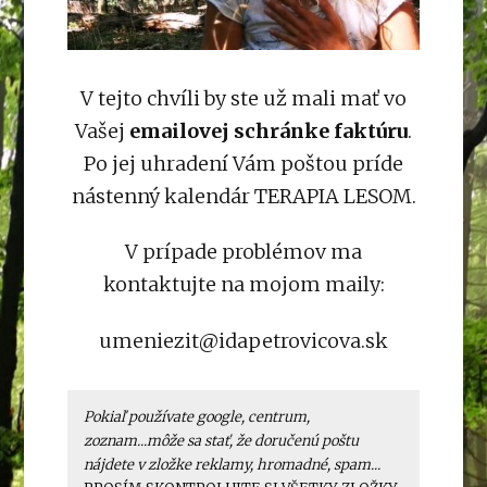
V tejto chvíli by ste už mali mať vo
Vašej
emailovej schránke faktúru
.
Po jej uhradení Vám poštou príde
nástenný kalendár TERAPIA LESOM.
V prípade problémov ma
kontaktujte na mojom maily:
umeniezit@idapetrovicova.sk
Pokiaľ používate google, centrum,
zoznam...môže sa stať, že doručenú poštu
nájdete v zložke reklamy, hromadné, spam...