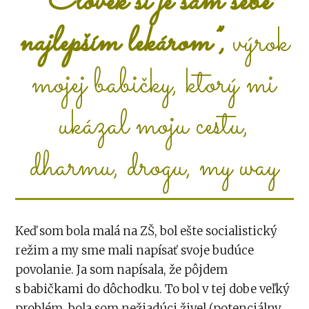
“
Človek si je sám sebe
najlepším lekárom”,
výrok
mojej babičky, ktorý mi
ukázal moju cestu,
dharmu, drogu, my way
Keď som bola malá na ZŠ, bol ešte socialistický
režim a my sme mali napísať svoje budúce
povolanie. Ja som napísala, že pôjdem
s babičkami do dôchodku. To bol v tej dobe veľký
problém, bola som nežiadúci živel (potenciálny