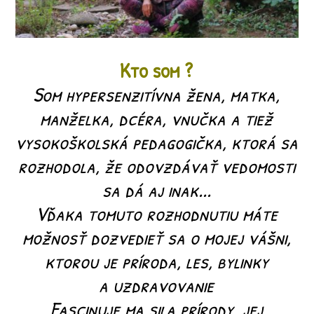
Kto som ?
Som hypersenzitívna žena, matka,
manželka, dcéra, vnučka a tiež
vysokoškolská pedagogička, ktorá sa
rozhodola, že odovzdávať vedomosti
sa dá aj inak...
Vďaka tomuto rozhodnutiu máte
možnosť dozvedieť sa o mojej vášni,
ktorou je príroda, les, bylinky
a uzdravovanie
Fascinuje ma sila prírody, jej