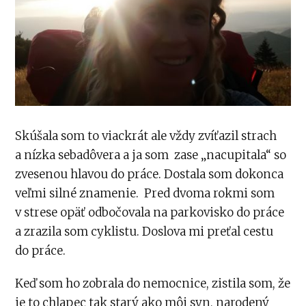
Skúšala som to viackrát ale vždy zvíťazil strach
a nízka sebadôvera a ja som zase „nacupitala“ so
zvesenou hlavou do práce. Dostala som dokonca
veľmi silné znamenie. Pred dvoma rokmi som
v strese opäť odbočovala na parkovisko do práce
a zrazila som cyklistu. Doslova mi preťal cestu
do práce.
Keď som ho zobrala do nemocnice, zistila som, že
je to chlapec tak starý ako môj syn, narodený