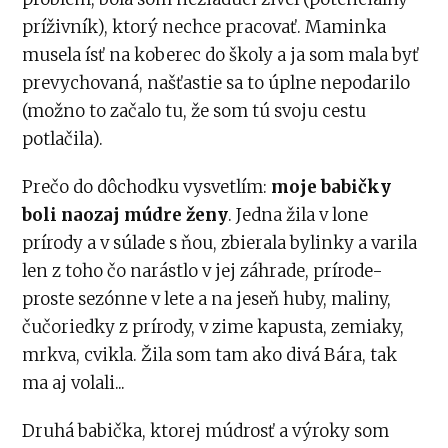
príživník), ktorý nechce pracovať. Maminka
musela ísť na koberec do školy a ja som mala byť
prevychovaná, našťastie sa to úplne nepodarilo
(možno to začalo tu, že som tú svoju cestu
potlačila).
Prečo do dôchodku vysvetlím:
moje babičky
boli naozaj múdre ženy
. Jedna žila v lone
prírody a v súlade s ňou, zbierala bylinky a varila
len z toho čo narástlo v jej záhrade, prírode-
proste sezónne v lete a na jeseň huby, maliny,
čučoriedky z prírody, v zime kapusta, zemiaky,
mrkva, cvikla. Žila som tam ako divá Bára, tak
ma aj volali...
Druhá babička, ktorej múdrosť a výroky som