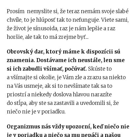
Prosím nemyslite si, že teraz nemám svoje slabé
chvíle, to je hlúposť tak to nefunguje. Viete sami,
že život je sínusoida, raz je nám lepšie a raz
horšie, ale tak to má zrejme byť...
Obrovský dar, ktorý máme k dispozícii sú
znamenia. Dostávame ich neustále, len sme
si ich zabudli všímať, počúvať.
Skúste to
a všímajte si okolie, je Vám zle a zrazu sa niekto
na Vás usmeje, ak si to nevšímate tak sa to
priostrí a niekedy doslova hlavou narazíte
do stĺpa, aby ste sa zastavili a uvedomili si, že
niečo nie je v poriadku.
Organizmus nás vždy upozorní, keď niečo
nie
je
v poriadku a niečo sa mu nepáči a našou