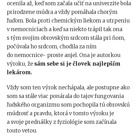
ocenila až, keď som začala učiť na univerzite bola
prirodzene múdra a vždy pomáhala chorým
ľuďom. Bola proti chemickým liekom a utrpeniu
v nemocniciach a keď sa niekto trápil tak ona
s tým svojim obrovským srdcom stála pri ňom,
počúvala ho srdcom, chodila za ním
do nemocnice- proste anjel. Ona je autorkou
výroku, že
sám sebe si je človek najlepším
lekárom.
Vždy som ten výrok nechápala, ale postupne ako
som sa stále viac ponárala do tajov fungovania
ľudského organizmu som pochopila tú obrovskú
múdrosť a pravdu, ktorá v tomto výroku je
a svoje prednášky z fyziológie som začínala
touto vetou.