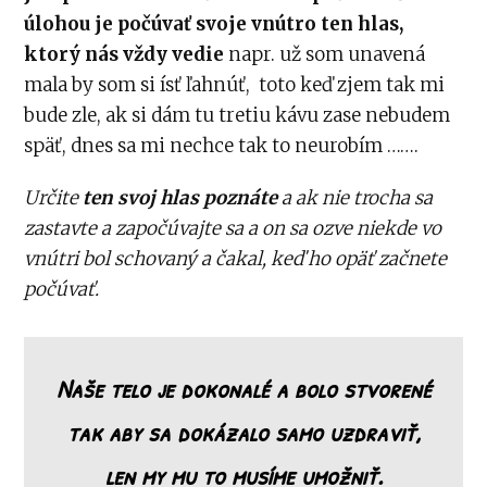
úlohou je počúvať svoje vnútro ten hlas,
ktorý nás vždy vedie
napr. už som unavená
mala by som si ísť ľahnúť, toto keď zjem tak mi
bude zle, ak si dám tu tretiu kávu zase nebudem
späť, dnes sa mi nechce tak to neurobím …….
Určite
ten svoj hlas poznáte
a ak nie trocha sa
zastavte a započúvajte sa a on sa ozve niekde vo
vnútri bol schovaný a čakal, keď ho opäť začnete
počúvať.
Naše telo je dokonalé a bolo stvorené
tak aby sa dokázalo samo uzdraviť,
len my mu to musíme umožniť.