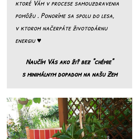
ktoré Vám v procese samouzdravenia
pomôžu . Ponoríme sa spolu do lesa,
v ktorom načerpáte životodárnu
energiu ♥
Naučím Vás ako žiť bez "chémie"
s minimálnym dopadom na našu Zem