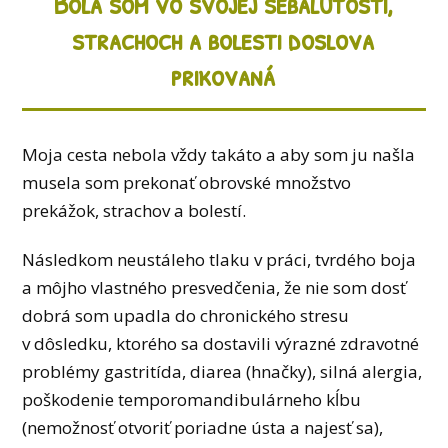
Bola som vo svojej sebaľútosti,
strachoch a bolesti doslova
prikovaná
Moja cesta nebola vždy takáto a aby som ju našla
musela som prekonať obrovské množstvo
prekážok, strachov a bolestí.
Následkom neustáleho tlaku v práci, tvrdého boja
a môjho vlastného presvedčenia, že nie som dosť
dobrá som upadla do chronického stresu
v dôsledku, ktorého sa dostavili výrazné zdravotné
problémy gastritída, diarea (hnačky), silná alergia,
poškodenie temporomandibulárneho kĺbu
(nemožnosť otvoriť poriadne ústa a najesť sa),