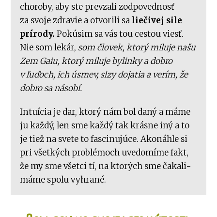
choroby, aby ste prevzali zodpovednosť
za svoje zdravie a otvorili sa
liečivej sile
prírody.
Pokúsim sa vás tou cestou viesť.
Nie som lekár,
som človek, ktorý miluje našu
Zem Gaiu, ktorý miluje bylinky a dobro
v ľuďoch, ich úsmev, slzy dojatia a verím, že
dobro sa násobí.
Intuícia je dar, ktorý nám bol daný a máme
ju každý, len sme každý tak krásne iný a to
je tiež na svete to fascinujúce. Akonáhle si
pri všetkých problémoch uvedomíme fakt,
že my sme všetci tí, na ktorých sme čakali-
máme spolu vyhrané.