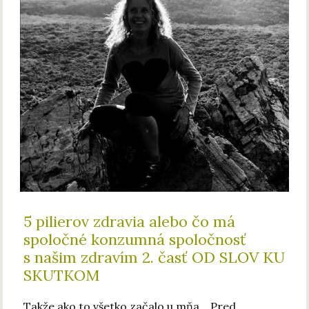
5 pilierov zdravia alebo čo má
spoločné konzumná spoločnosť
s našim zdravím 2. časť OD SLOV KU
SKUTKOM
Takže ako to všetko začalo u mňa… Pred