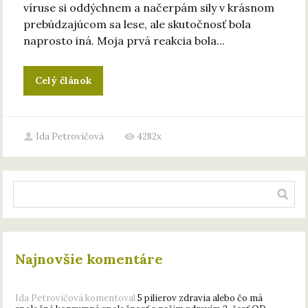
víruse si oddýchnem a načerpám sily v krásnom
prebúdzajúcom sa lese, ale skutočnosť bola
naprosto iná. Moja prvá reakcia bola...
Celý článok
Ida Petrovičová
4282x
Najnovšie komentáre
Ida Petrovičová
komentoval
5 pilierov zdravia alebo čo má