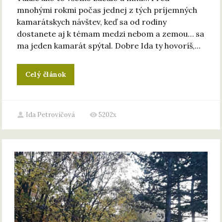
mnohými rokmi počas jednej z tých príjemných
kamarátskych návštev, keď sa od rodiny
dostanete aj k témam medzi nebom a zemou… sa
ma jeden kamarát spýtal. Dobre Ida ty hovoríš,...
Celý článok
Ida Petrovičová
5202x