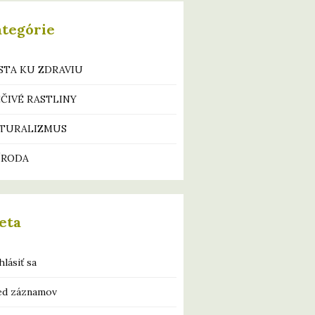
ategórie
STA KU ZDRAVIU
EČIVÉ RASTLINY
TURALIZMUS
ÍRODA
eta
hlásiť sa
ed záznamov