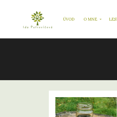
ÚVOD
O MNE
LES