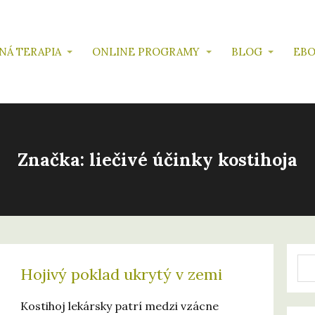
NÁ TERAPIA
ONLINE PROGRAMY
BLOG
EBO
Značka: liečivé účinky kostihoja
Hojivý poklad ukrytý v zemi
Kostihoj lekársky patrí medzi vzácne