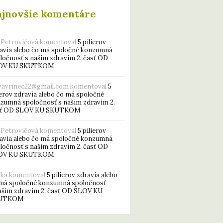
ajnovšie komentáre
 Petrovičová
komentoval
5 pilierov
avia alebo čo má spoločné konzumná
ločnosť s našim zdravím 2. časť OD
OV KU SKUTKOM
vavrinec22@gmail.com
komentoval
5
ierov zdravia alebo čo má spoločné
zumná spoločnosť s našim zdravím 2.
sť OD SLOV KU SKUTKOM
 Petrovičová
komentoval
5 pilierov
avia alebo čo má spoločné konzumná
ločnosť s našim zdravím 2. časť OD
OV KU SKUTKOM
rka
komentoval
5 pilierov zdravia alebo
má spoločné konzumná spoločnosť
ašim zdravím 2. časť OD SLOV KU
UTKOM