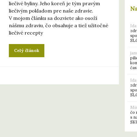
liečivé byliny. Jeho koreň je tým pravým
N
liečivým pokladom pre naše zdravie.
V mojom článku sa dozviete ako osoží
nášmu zdraviu, čo obsahuje a tiež užitočné
Ida
zdr
liečivé recepty
spo
SL
Celý článok
jan
pil
kon
ča
Ida
zdr
spo
SL
Mi
čo 
s n
SK