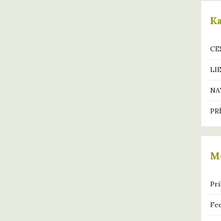
K
CE
LI
NA
PR
M
Pri
Fe